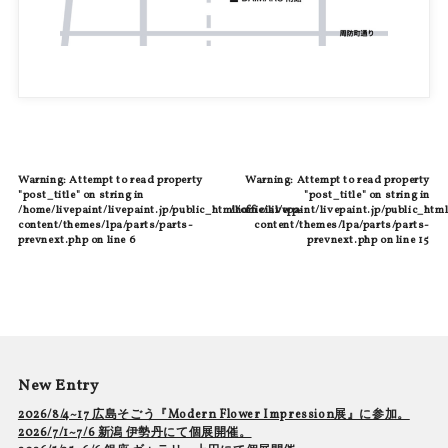
Warning
: Attempt to read property
Warning
: Attempt to read property
"post_title" on string in
"post_title" on string in
/home/livepaint/livepaint.jp/public_html/official/wp-
/home/livepaint/livepaint.jp/public_html
content/themes/lpa/parts/parts-
content/themes/lpa/parts/parts-
prevnext.php
on line
6
prevnext.php
on line
15
New Entry
2026/8/4~17 広島そごう『Modern Flower Impression展』に参加。
2026/7/1~7/6 新潟 伊勢丹にて個展開催。