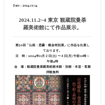
Date：2024.10.14
2024.11.2~4 東京 観蔵院曼荼
羅美術館にて作品展示。
第
30
回「仏画・悉曇・截金
特別展」に作品を出展し
ております。
日 時
：2024年11月２日(土) 〜４日(月) 午前10時～
午後4時
会 場：観蔵院曼荼
羅美術館本館・別館・本堂・客殿
拝観無料