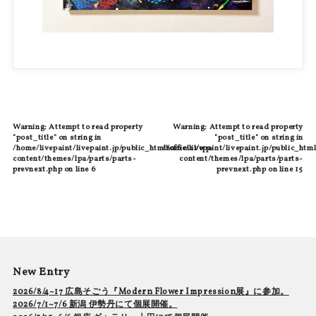
Warning
: Attempt to read property
Warning
: Attempt to read property
"post_title" on string in
"post_title" on string in
/home/livepaint/livepaint.jp/public_html/official/wp-
/home/livepaint/livepaint.jp/public_html
content/themes/lpa/parts/parts-
content/themes/lpa/parts/parts-
prevnext.php
on line
6
prevnext.php
on line
15
New Entry
2026/8/4~17 広島そごう『Modern Flower Impression展』に参加。
2026/7/1~7/6 新潟 伊勢丹にて個展開催。