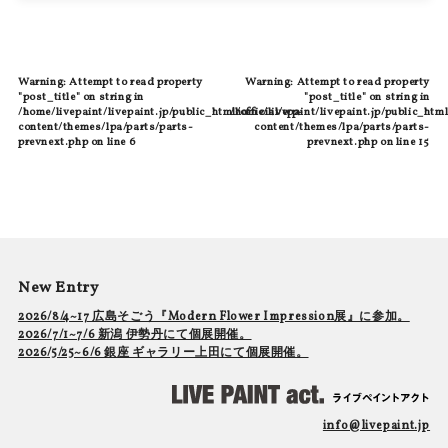
Warning
: Attempt to read property
Warning
: Attempt to read property
"post_title" on string in
"post_title" on string in
/home/livepaint/livepaint.jp/public_html/official/wp-
/home/livepaint/livepaint.jp/public_html
content/themes/lpa/parts/parts-
content/themes/lpa/parts/parts-
prevnext.php
on line
6
prevnext.php
on line
15
New Entry
2026/8/4~17 広島そごう『Modern Flower Impression展』に参加。
2026/7/1~7/6 新潟 伊勢丹にて個展開催。
2026/5/25~6/6 銀座 ギャラリー上田にて個展開催。
info@livepaint.jp