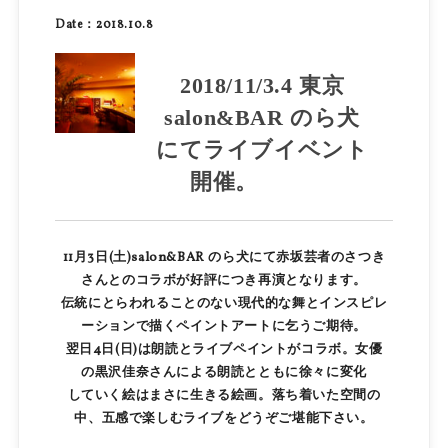
Date：2018.10.8
2018/11/3.4 東京
salon&BAR のら犬
にてライブイベント
開催。
11月3日(土)salon&BAR のら犬にて赤坂芸者のさつき
さんとのコラボが好評につき再演となります。
伝統にとらわれることのない現代的な舞とインスピレ
ーションで描くペイントアートに乞うご期待。
翌日4日(日)は朗読とライブペイントがコラボ。女優
の黒沢佳奈さんによる朗読とともに徐々に変化
していく絵はまさに生きる絵画。落ち着いた空間の
中、五感で楽しむライブをどうぞご堪能下さい。