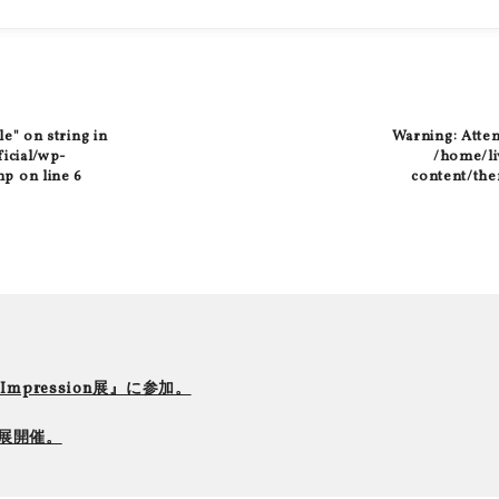
le" on string in
Warning
: Atte
ficial/wp-
/home/liv
hp
on line
6
content/the
r Impression展』に参加。
て個展開催。