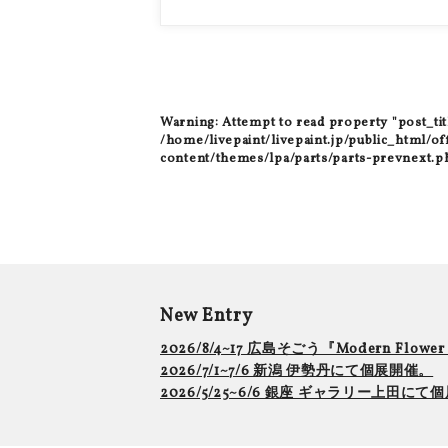
Warning
: Attempt to read property "post_tit
/home/livepaint/livepaint.jp/public_html/of
content/themes/lpa/parts/parts-prevnext.p
New Entry
2026/8/4~17 広島そごう『Modern Flowe
2026/7/1~7/6 新潟 伊勢丹にて個展開催。
2026/5/25~6/6 銀座 ギャラリー上田に