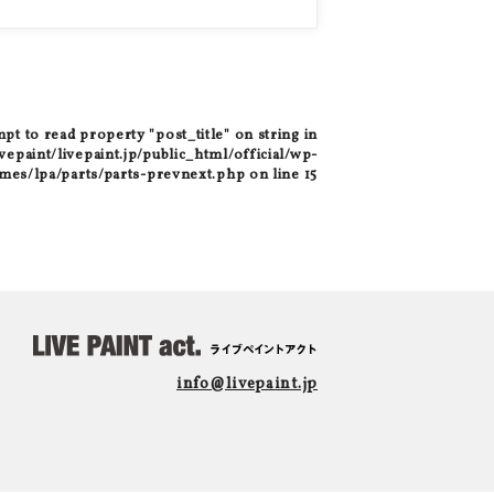
mpt to read property "post_title" on string in
epaint/livepaint.jp/public_html/official/wp-
mes/lpa/parts/parts-prevnext.php
on line
15
info@livepaint.jp