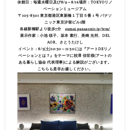
休館日：毎週水曜日及び8/9～8/16場所：TOKYOリノ
ベーションミュージアム
〒105-8301 東京都港区東新橋１丁目５番 1 号 パナソ
ニック東京汐留ビル1階
各線新橋駅より徒歩7分
sumai.panasonic.jp/trm/
展示作家：小池 頌子、坂本 素行、美崎 光邦、DEL
AOR、さとうたけし
イベント：8/3(土)10:30～11:30には『アートDEリノ
ベーションとは？』をテーマに枝澤 佳世様(アートの
ある暮らし協会 代表理事)による解説がございます。
こちらも是非お越しください。