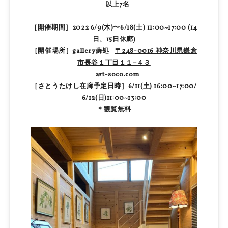
以上7名
［開催期間］2022 6/9(木)〜6/18(土) 11:00~17:00 (14
日、15日休廊)
［開催場所］gallery蘇処
〒248-0016 神奈川県鎌倉
市長谷１丁目１１−４３
art-soco.com
［さとうたけし在廊予定日時］6/11(土) 16:00~17:00/
6/12(日)11:00~13:00
＊観覧無料