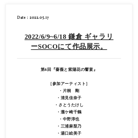
Date：2022.05.17
2022/6/9~6/18 鎌倉 ギャラリ
ーSOCOにて作品展示。
第6回『薔薇と紫陽花の饗宴』
［参加アーティスト］
・片桐 剛
・清見佳奈子
・さとうたけし
・瀧ケ崎千鶴
・中野淳也
・三浦麻梨乃
・湯口絵美子