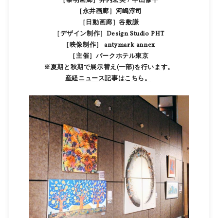
［泰明画廊］井内宏美 / 半山修平
［永井画廊］河嶋淳司
［日動画廊］谷敷謙
［デザイン制作］Design Studio PHT
［映像制作］ antymark annex
［主催］パークホテル東京
※夏期と秋期で展示替え(一部)を行います。
産経ニュース記事はこちら。