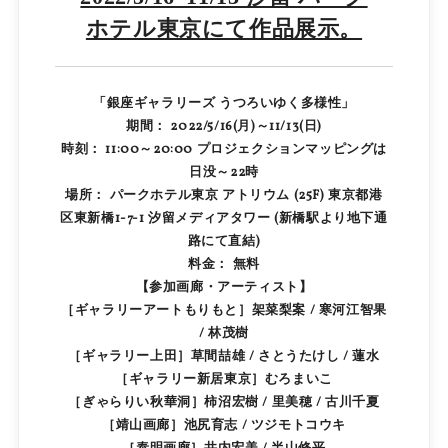
ホテル東京にて作品展示。
「銀座ギャラリーズ うつろいゆく多様性」
期間： 2022/5/16(月)～11/13(日)
時刻： 11:00～20:00 プロジェクションマッピングは
日没～22時
場所： パークホテル東京 アトリウム (25F) 東京都港
区東新橋1-7-1 汐留メディアタワー (新橋駅より地下通
路にて直結)
料金： 無料
【参加画廊・アーティスト】
［ギャラリーアートもりもと］架菜梨案 / 寒河江智果
/ 林茂樹
［ギャラリー上田］草間喆雄 / さとうたけし / 蓮水
［ギャラリー新居東京］むろまいこ
［ぎゃらりい秋華洞］柿沼宏樹 / 里美穂 / 古川千夏
［靖山画廊］池尻育志 / ツジモトコウキ