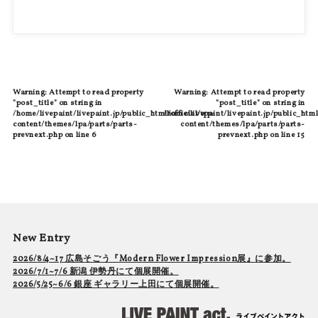
Warning
: Attempt to read property
Warning
: Attempt to read property
"post_title" on string in
"post_title" on string in
/home/livepaint/livepaint.jp/public_html/official/wp-
/home/livepaint/livepaint.jp/public_html
content/themes/lpa/parts/parts-
content/themes/lpa/parts/parts-
prevnext.php
on line
6
prevnext.php
on line
15
New Entry
2026/8/4~17 広島そごう『Modern Flower Impression展』に参加。
2026/7/1~7/6 新潟 伊勢丹にて個展開催。
2026/5/25~6/6 銀座 ギャラリー上田にて個展開催。