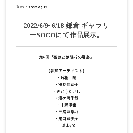
Date：2022.05.17
2022/6/9~6/18 鎌倉 ギャラリ
ーSOCOにて作品展示。
第6回『薔薇と紫陽花の饗宴』
［参加アーティスト］
・片桐 剛
・清見佳奈子
・さとうたけし
・瀧ケ崎千鶴
・中野淳也
・三浦麻梨乃
・湯口絵美子
以上7名