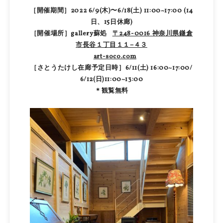
［開催期間］2022 6/9(木)〜6/18(土) 11:00~17:00 (14
日、15日休廊)
［開催場所］gallery蘇処
〒248-0016 神奈川県鎌倉
市長谷１丁目１１−４３
art-soco.com
［さとうたけし在廊予定日時］6/11(土) 16:00~17:00/
6/12(日)11:00~13:00
＊観覧無料